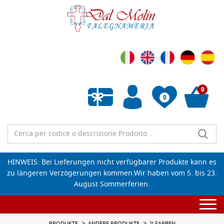
0
0
Wunschliste leeren
HINWEIS: Bei Lieferungen nicht verfügbarer Produkte kann es
zu längeren Verzögerungen kommen.Wir haben vom 5. bis 23.
August Sommerferien.
Togg
navi