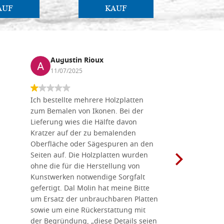
AUF
KAUF
Augustin Rioux
Marz
11/07/2025
01/07
Ich bestellte mehrere Holzplatten
Dieses Un
zum Bemalen von Ikonen. Bei der
seiner wun
Lieferung wies die Hälfte davon
Auswahl a
Kratzer auf der zu bemalenden
Besuch we
Oberfläche oder Sägespuren an den
Holzplatte
Seiten auf. Die Holzplatten wurden
Werkzeugen
ohne die für die Herstellung von
man alles,
Kunstwerken notwendige Sorgfalt
Ikonenher
gefertigt. Dal Molin hat meine Bitte
benötigt.
um Ersatz der unbrauchbaren Platten
bemalten 
sowie um eine Rückerstattung mit
das Unter
der Begründung, „diese Details seien
diesem The