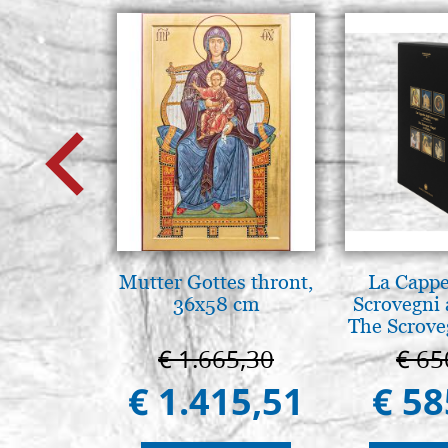
Mutter Gottes thront,
La Cappe
36x58 cm
Scrovegni 
The Scrove
in P
€ 1.665,30
€ 65
€ 1.415,51
€ 58