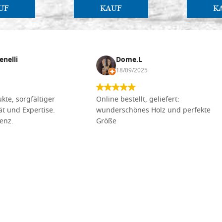
UF
KAUF
K
enelli
Dome.L
18/09/2025
kte, sorgfältiger
Online bestellt, geliefert:
tät und Expertise.
wunderschönes Holz und perfekte
lenz.
Größe