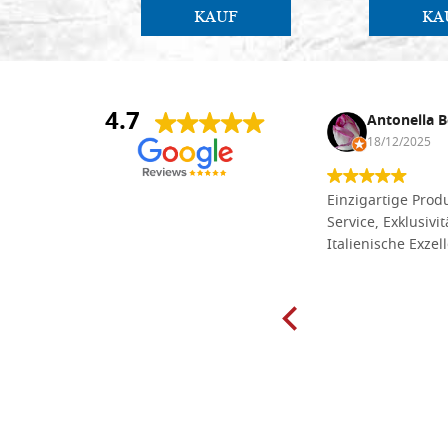
KAUF
KA
4.7
Anna Maria Negri
Antonella B
17/02/2025
18/12/2025
Die Massivholzbretter aus
Einzigartige Produ
Lindenholz, die ich online im gut
Service, Exklusivi
sortierten Tischlereigeschäft Dal
Italienische Exzel
Molin zum Schnitzen bestellt habe,
sind preiswert und in vielen Größen
erhältlich. Die Produkte waren zudem
sorgfältig verpackt und wurden
pünktlich geliefert. Herzlichen
Glückwunsch!