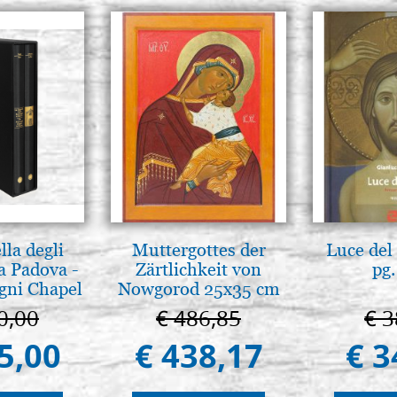
lla degli
Muttergottes der
Luce del 
a Padova -
Zärtlichkeit von
pg.
gni Chapel
Nowgorod 25x35 cm
adua
0,00
€ 486,85
€ 3
5,00
€ 438,17
€ 3