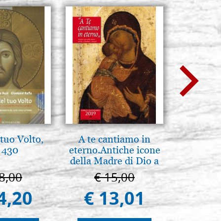
tuo Volto,
A te cantiamo in
Eleganter
 430
eterno.Antiche icone
Ikone, el
della Madre di Dio a
Vladimir e Suzdal
8,00
€ 15,00
€ 
(libro-cal. 2019)
4,20
€ 13,01
€ 