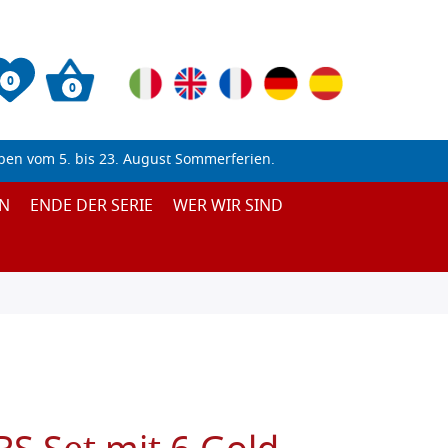
0
0
ben vom 5. bis 23. August Sommerferien.
N
ENDE DER SERIE
WER WIR SIND