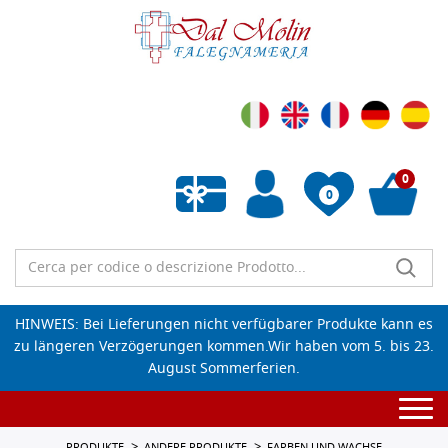
0
0
Wunschliste leeren
HINWEIS: Bei Lieferungen nicht verfügbarer Produkte kann es
zu längeren Verzögerungen kommen.Wir haben vom 5. bis 23.
August Sommerferien.
Togg
navi