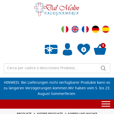
0
0
Wunschliste leeren
HINWEIS: Bei Lieferungen nicht verfügbarer Produkte kann es
zu längeren Verzögerungen kommen.Wir haben vom 5. bis 23.
August Sommerferien.
Togg
navi