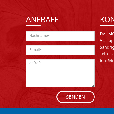
ANFRAFE
KO
DAL MO
Via Lup
Sandrig
Tel. e 
info@ic
SENDEN