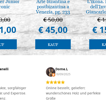
er Junior
Arte bizantina e
L'ikona.
ronic
postbizantina a
dell'Inv
Venezia, pg. 233
Giancarlo
0,00
€ 50,00
€ 1
1,00
€ 45,00
€ 1
UF
KAUF
K
enelli
Dome.L
18/09/2025
kte, sorgfältiger
Online bestellt, geliefert:
tät und Expertise.
wunderschönes Holz und perfekte
lenz.
Größe