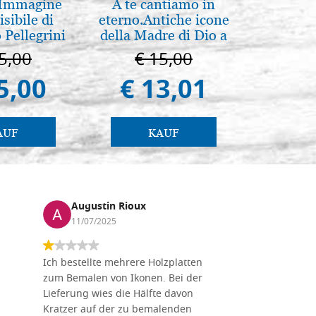
 Immagine
A te cantiamo in
Il Duom
isibile di
eterno.Antiche icone
The Cathe
 Pellegrini
della Madre di Dio a
Vladimir e Suzdal
5,00
€ 15,00
€ 1
(libro-cal. 2019)
5,00
€ 13,01
€ 9
AUF
KAUF
Augustin Rioux
Marz
11/07/2025
01/07
Ich bestellte mehrere Holzplatten
Dieses Un
zum Bemalen von Ikonen. Bei der
seiner wun
Lieferung wies die Hälfte davon
Auswahl a
Kratzer auf der zu bemalenden
Besuch we