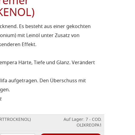
Kremer
KENOL)
ocknend. Es besteht aus einer gekochten
nium) mit Leinöl unter Zusatz von
kenderen Effekt.
tempera Härte, Tiefe und Glanz. Verändert
Olifa aufgetragen. Den Überschuss mit
gen.
z
HARTTROCKENOL)
Auf Lager: 7 - COD.
OLIKREOPA1