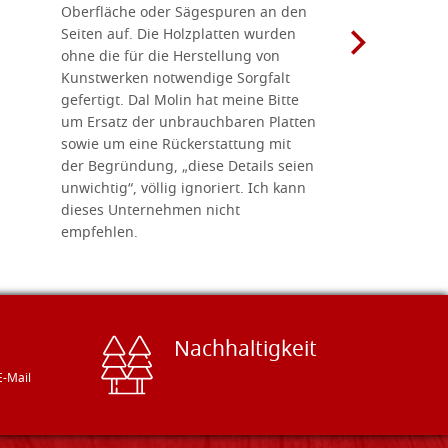
Oberfläche oder Sägespuren an den
Holzplatte
Seiten auf. Die Holzplatten wurden
Werkzeugen
ohne die für die Herstellung von
man alles,
Kunstwerken notwendige Sorgfalt
Ikonenher
gefertigt. Dal Molin hat meine Bitte
benötigt.
um Ersatz der unbrauchbaren Platten
bemalten 
sowie um eine Rückerstattung mit
das Unter
der Begründung, „diese Details seien
diesem The
unwichtig“, völlig ignoriert. Ich kann
sind freun
dieses Unternehmen nicht
geben gern
empfehlen.
Besuch loh
Nachhaltigkeit
E-Mail