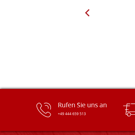
sind preiswert und in vielen Größen
erhältlich. Die Produkte waren zudem
sorgfältig verpackt und wurden
pünktlich geliefert. Herzlichen
Glückwunsch!
Rufen Sie uns an
+49 444 659 513