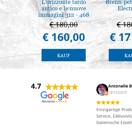
L'orizzonte tardo
Brenn-pet
antico e le nuove
Elect
immagini 312 - 468
€ 180,00
€ 18
€ 160,00
€ 17
KAUF
KA
4.7
Anna Maria Negri
Antonella B
17/02/2025
18/12/2025
Die Massivholzbretter aus
Einzigartige Produ
Lindenholz, die ich online im gut
Service, Exklusivi
sortierten Tischlereigeschäft Dal
Italienische Exzel
Molin zum Schnitzen bestellt habe,