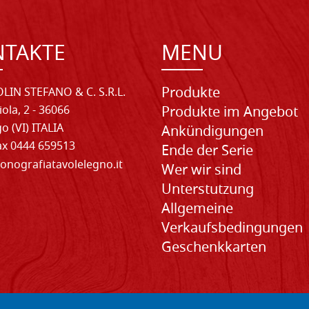
NTAKTE
MENU
Produkte
LIN STEFANO & C. S.R.L.
iola, 2 - 36066
Produkte im Angebot
o (VI) ITALIA
Ankündigungen
Fax 0444 659513
Ende der Serie
onografiatavolelegno.it
Wer wir sind
Unterstutzung
Allgemeine
Verkaufsbedingungen
Geschenkkarten