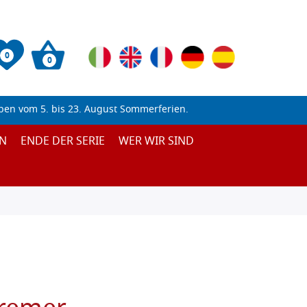
0
0
ben vom 5. bis 23. August Sommerferien.
N
ENDE DER SERIE
WER WIR SIND