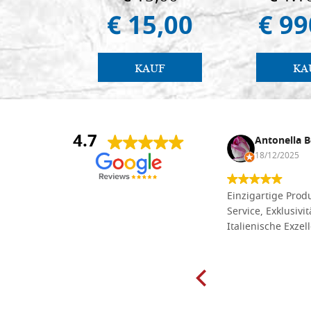
€ 15,00
€ 99
KAUF
KA
4.7
Anna Maria Negri
Antonella B
17/02/2025
18/12/2025
Die Massivholzbretter aus
Einzigartige Produ
Lindenholz, die ich online im gut
Service, Exklusivi
sortierten Tischlereigeschäft Dal
Italienische Exzel
Molin zum Schnitzen bestellt habe,
sind preiswert und in vielen Größen
erhältlich. Die Produkte waren zudem
sorgfältig verpackt und wurden
pünktlich geliefert. Herzlichen