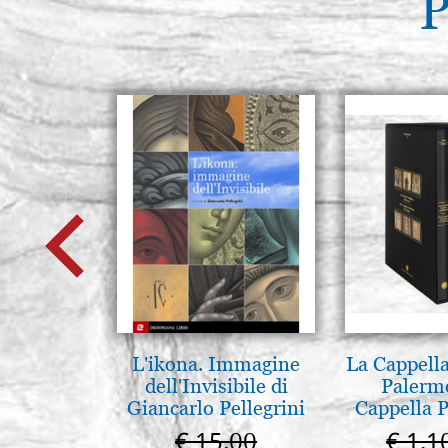
P
L'ikona. Immagine
La Cappella
dell'Invisibile di
Palerm
Giancarlo Pellegrini
Cappella P
Pal
€ 15,00
€ 1.1