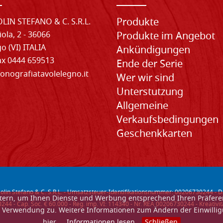
Produkte
LIN STEFANO & C. S.R.L.
iola, 2 - 36066
Produkte im Angebot
o (VI) ITALIA
Ankündigungen
Fax 0444 659513
Ende der Serie
onografiatavolelegno.it
Wer wir sind
Unterstutzung
Allgemeine
Verkaufsbedingungen
Geschenkkarten
lin Stefano & C. S.R.L. - Umsatzsteuer-Identifikationsnummer: 00206730244 -
D
ietern, um Ihnen Dienste und Werbung entsprechend Ihren Präfer
44 - Cap. Soc. € 60.000 - Reg. imp. VI: 114340 - Nr. REA 00206730244 - Kreativ
der Verwendung zu. Weitere Informationen zum Ändern der Einwillig
hier.
Informationen lesen
Schließen