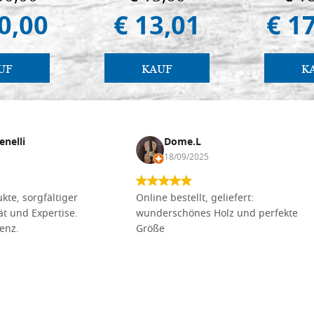
(libro-cal. 2019)
0,00
€ 13,01
€ 1
UF
KAUF
K
enelli
Dome.L
18/09/2025
kte, sorgfältiger
Online bestellt, geliefert:
tät und Expertise.
wunderschönes Holz und perfekte
lenz.
Größe