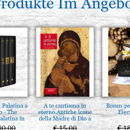
rodukte Im Angeb
 Palatina a
A te cantiamo in
Brenn-pe
o - The
eterno.Antiche icone
Elec
alatina in
della Madre di Dio a
ermo
Vladimir e Suzdal
00,00
€ 15,00
€ 1