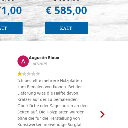
71,00
€ 585,00
€ 
AUF
KAUF
Augustin Rioux
Marz
11/07/2025
01/07
Ich bestellte mehrere Holzplatten
Dieses Un
zum Bemalen von Ikonen. Bei der
seiner wun
Lieferung wies die Hälfte davon
Auswahl a
Kratzer auf der zu bemalenden
Besuch we
Oberfläche oder Sägespuren an den
Holzplatte
Seiten auf. Die Holzplatten wurden
Werkzeugen
ohne die für die Herstellung von
man alles,
Kunstwerken notwendige Sorgfalt
Ikonenher