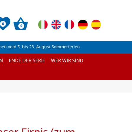
0
0
ben vom 5. bis 23. August Sommerferien.
N
ENDE DER SERIE
WER WIR SIND