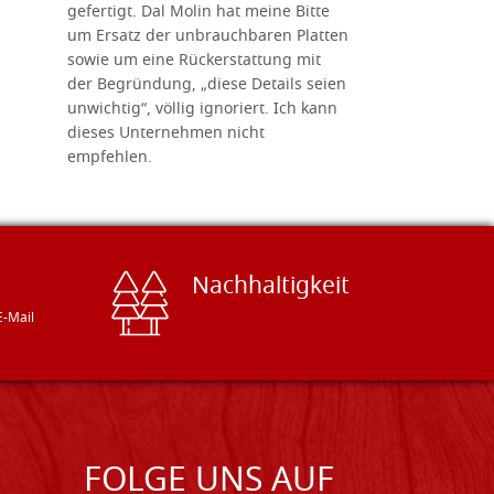
gefertigt. Dal Molin hat meine Bitte
benötigt.
um Ersatz der unbrauchbaren Platten
bemalten 
sowie um eine Rückerstattung mit
das Unter
der Begründung, „diese Details seien
diesem The
unwichtig“, völlig ignoriert. Ich kann
sind freun
dieses Unternehmen nicht
geben gern
empfehlen.
Besuch loh
Nachhaltigkeit
E-Mail
FOLGE UNS AUF