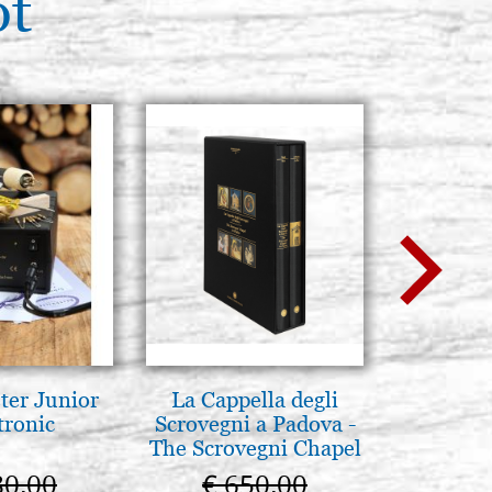
ot
ter Junior
La Cappella degli
Eleganter
tronic
Scrovegni a Padova -
Ikone, b
The Scrovegni Chapel
F
in Padua
80,00
€ 650,00
€ 