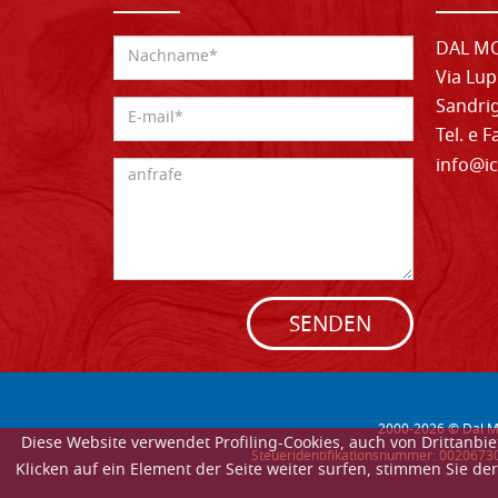
DAL MO
Via Lup
Sandrig
Tel. e 
info@ic
SENDEN
2000-
2026
© Dal Mo
Diese Website verwendet Profiling-Cookies, auch von Drittanb
Steueridentifikationsnummer: 002067302
Klicken auf ein Element der Seite weiter surfen, stimmen Sie 