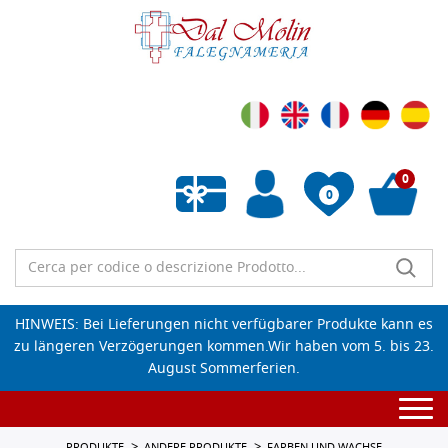
0
0
Wunschliste leeren
HINWEIS: Bei Lieferungen nicht verfügbarer Produkte kann es
zu längeren Verzögerungen kommen.Wir haben vom 5. bis 23.
August Sommerferien.
Togg
navi