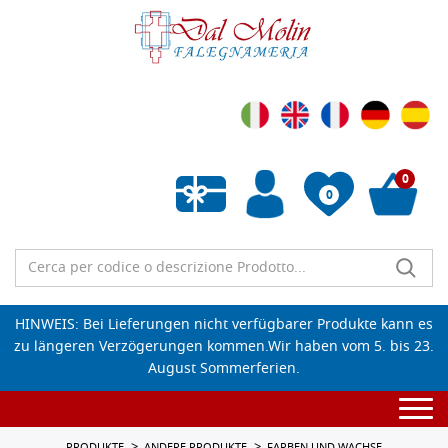
0
0
Wunschliste leeren
HINWEIS: Bei Lieferungen nicht verfügbarer Produkte kann es
zu längeren Verzögerungen kommen.Wir haben vom 5. bis 23.
August Sommerferien.
Togg
navi