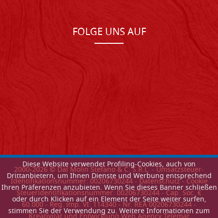
FOLGE UNS AUF
Diese Website verwendet Profiling-Cookies, auch von
2000-
2026
© Dal Molin Stefano & C. S.R.L. - Umsatzsteuer-
Drittanbietern, um Ihnen Dienste und Werbung entsprechend
Identifikationsnummer: 00206730244 -
Datenschutz
-
Cookie
Ihren Präferenzen anzubieten. Wenn Sie dieses Banner schließen
Steueridentifikationsnummer: 00206730244 - Cap. Soc. €
oder durch Klicken auf ein Element der Seite weiter surfen,
60.000 - Reg. imp. VI: 114340 - Nr. REA 00206730244 -
stimmen Sie der Verwendung zu. Weitere Informationen zum
Kreativitat und Entwicklung Web Agency Telemar