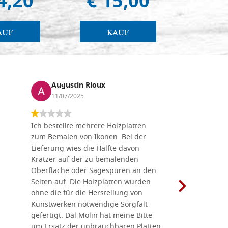
4,20
€ 15,00
€ 
AUF
KAUF
Augustin Rioux
Marz
11/07/2025
01/07
Ich bestellte mehrere Holzplatten
Dieses Un
zum Bemalen von Ikonen. Bei der
seiner wun
Lieferung wies die Hälfte davon
Auswahl a
Kratzer auf der zu bemalenden
Besuch we
Oberfläche oder Sägespuren an den
Holzplatte
Seiten auf. Die Holzplatten wurden
Werkzeugen
ohne die für die Herstellung von
man alles,
Kunstwerken notwendige Sorgfalt
Ikonenher
gefertigt. Dal Molin hat meine Bitte
benötigt.
um Ersatz der unbrauchbaren Platten
bemalten 