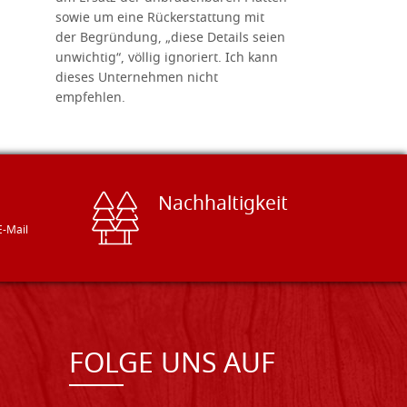
sowie um eine Rückerstattung mit
das Unter
der Begründung, „diese Details seien
diesem The
unwichtig“, völlig ignoriert. Ich kann
sind freun
dieses Unternehmen nicht
geben gern
empfehlen.
Besuch loh
Nachhaltigkeit
E-Mail
FOLGE UNS AUF