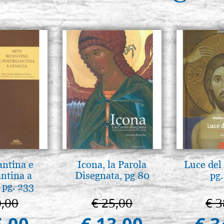
antina e
Icona, la Parola
Luce del 
antina a
Disegnata, pg 80
pg.
 pg. 233
0,00
€ 25,00
€ 3