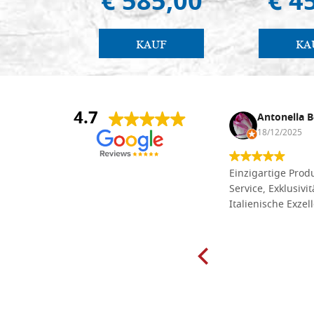
€ 585,00
€ 4
KAUF
KA
4.7
Anna Maria Negri
Antonella B
17/02/2025
18/12/2025
Die Massivholzbretter aus
Einzigartige Produ
Lindenholz, die ich online im gut
Service, Exklusivi
sortierten Tischlereigeschäft Dal
Italienische Exzel
Molin zum Schnitzen bestellt habe,
sind preiswert und in vielen Größen
erhältlich. Die Produkte waren zudem
sorgfältig verpackt und wurden
pünktlich geliefert. Herzlichen
Glückwunsch!