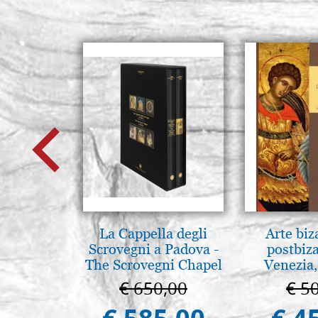
La Cappella degli
Arte biz
Scrovegni a Padova -
postbiz
The Scrovegni Chapel
Venezia,
in Padua
€ 650,00
€ 5