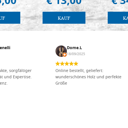
5,00
€ 13,00
€ 3
UF
KAUF
K
enelli
Dome.L
18/09/2025
kte, sorgfältiger
Online bestellt, geliefert:
tät und Expertise.
wunderschönes Holz und perfekte
lenz.
Größe