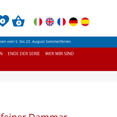
0
0
ben vom 5. bis 23. August Sommerferien.
N
ENDE DER SERIE
WER WIR SIND