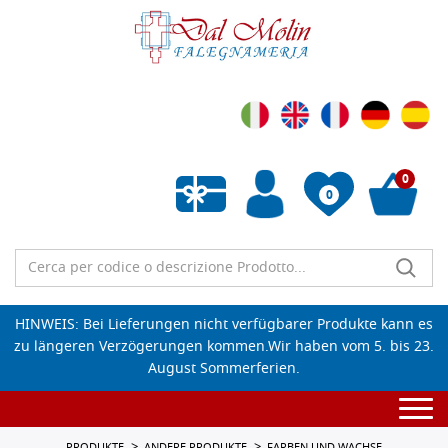
0
0
Wunschliste leeren
HINWEIS: Bei Lieferungen nicht verfügbarer Produkte kann es
zu längeren Verzögerungen kommen.Wir haben vom 5. bis 23.
August Sommerferien.
Togg
navi