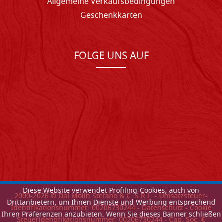
Allgemeine Verkaufsbedingungen
Geschenkkarten
FOLGE UNS AUF
Diese Website verwendet Profiling-Cookies, auch von
2000-
2026
© Dal Molin Stefano & C. S.R.L. - Umsatzsteuer-
Drittanbietern, um Ihnen Dienste und Werbung entsprechend
Identifikationsnummer: 00206730244 -
Datenschutz
-
Cookie
Ihren Präferenzen anzubieten. Wenn Sie dieses Banner schließen
Steueridentifikationsnummer: 00206730244 - Cap. Soc. €