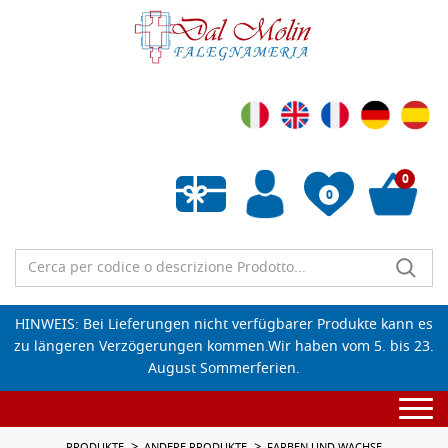
0
0
Wunschliste leeren
HINWEIS: Bei Lieferungen nicht verfügbarer Produkte kann es
zu längeren Verzögerungen kommen.Wir haben vom 5. bis 23.
August Sommerferien.
Togg
navi