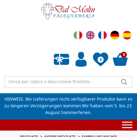
0
0
Wunschliste leeren
HINWEIS: Bei Lieferungen nicht verfügbarer Produkte kann es
zu längeren Verzögerungen kommen.Wir haben vom 5. bis 23.
August Sommerferien.
Togg
navi