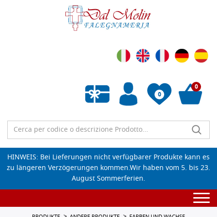
0
0
Wunschliste leeren
HINWEIS: Bei Lieferungen nicht verfügbarer Produkte kann es
zu längeren Verzögerungen kommen.Wir haben vom 5. bis 23.
August Sommerferien.
Togg
navi