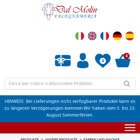
0
0
Wunschliste leeren
HINWEIS: Bei Lieferungen nicht verfügbarer Produkte kann es
zu längeren Verzögerungen kommen.Wir haben vom 5. bis 23.
August Sommerferien.
Togg
navi