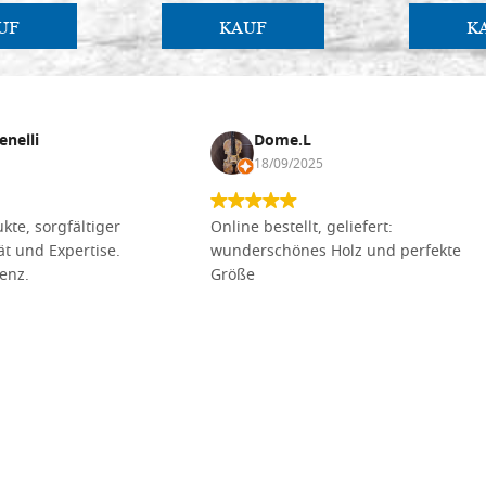
UF
KAUF
K
enelli
Dome.L
18/09/2025
kte, sorgfältiger
Online bestellt, geliefert:
tät und Expertise.
wunderschönes Holz und perfekte
lenz.
Größe