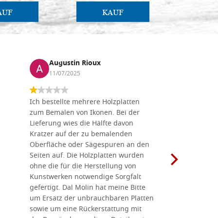
AUF
KAUF
Augustin Rioux
Marz
11/07/2025
01/07
Ich bestellte mehrere Holzplatten
Dieses Un
zum Bemalen von Ikonen. Bei der
seiner wun
Lieferung wies die Hälfte davon
Auswahl a
Kratzer auf der zu bemalenden
Besuch we
Oberfläche oder Sägespuren an den
Holzplatte
Seiten auf. Die Holzplatten wurden
Werkzeugen
ohne die für die Herstellung von
man alles,
Kunstwerken notwendige Sorgfalt
Ikonenher
gefertigt. Dal Molin hat meine Bitte
benötigt.
um Ersatz der unbrauchbaren Platten
bemalten 
sowie um eine Rückerstattung mit
das Unter