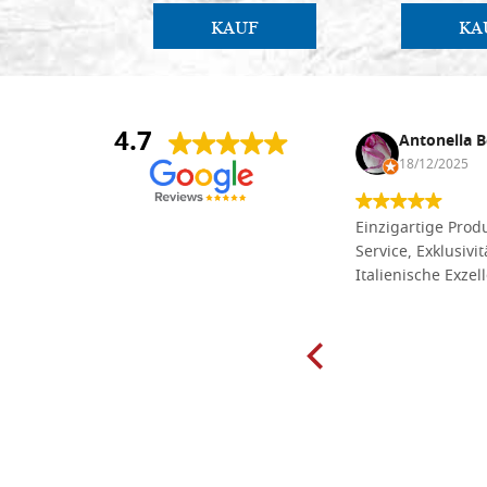
KAUF
KA
4.7
Anna Maria Negri
Antonella B
17/02/2025
18/12/2025
Die Massivholzbretter aus
Einzigartige Produ
Lindenholz, die ich online im gut
Service, Exklusivi
sortierten Tischlereigeschäft Dal
Italienische Exzel
Molin zum Schnitzen bestellt habe,
sind preiswert und in vielen Größen
erhältlich. Die Produkte waren zudem
sorgfältig verpackt und wurden
pünktlich geliefert. Herzlichen
Glückwunsch!