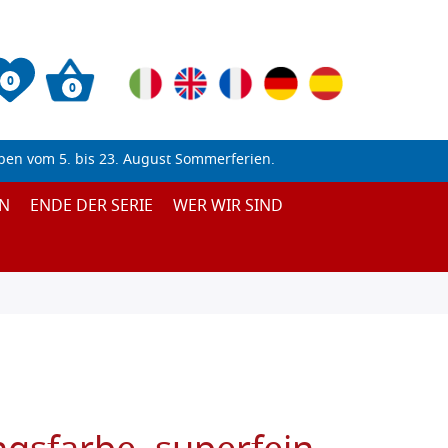
0
0
ben vom 5. bis 23. August Sommerferien.
N
ENDE DER SERIE
WER WIR SIND