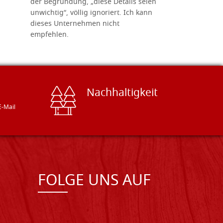
der Begründung, „diese Details seien
diesem The
unwichtig“, völlig ignoriert. Ich kann
sind freun
dieses Unternehmen nicht
geben gern
empfehlen.
Besuch loh
Nachhaltigkeit
E-Mail
FOLGE UNS AUF