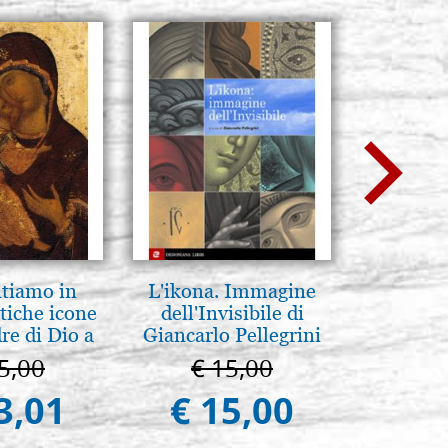
ntiamo in
L'ikona. Immagine
Eleganter
tiche icone
dell'Invisibile di
Ikone, b
re di Dio a
Giancarlo Pellegrini
F
 e Suzdal
5,00
€ 15,00
€ 
al. 2019)
3,01
€ 15,00
€ 