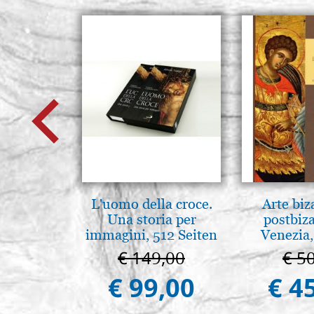
L'uomo della croce.
Arte biz
Una storia per
postbiz
immagini, 512 Seiten
Venezia,
€ 149,00
€ 5
€ 99,00
€ 4