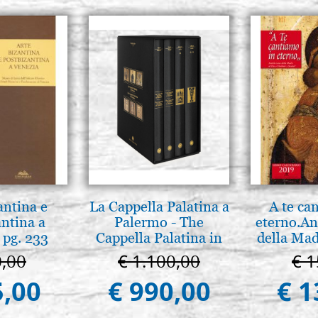
antina e
La Cappella Palatina a
A te ca
antina a
Palermo - The
eterno.An
 pg. 233
Cappella Palatina in
della Mad
Palermo
Vladimir
0,00
€ 1.100,00
€ 1
(libro-c
5,00
€ 990,00
€ 1