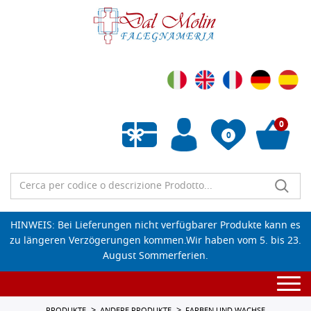
0
0
Wunschliste leeren
HINWEIS: Bei Lieferungen nicht verfügbarer Produkte kann es
zu längeren Verzögerungen kommen.Wir haben vom 5. bis 23.
August Sommerferien.
Togg
navi