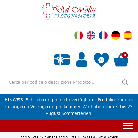
0
0
Wunschliste leeren
HINWEIS: Bei Lieferungen nicht verfügbarer Produkte kann es
zu längeren Verzögerungen kommen.Wir haben vom 5. bis 23.
August Sommerferien.
Togg
navi