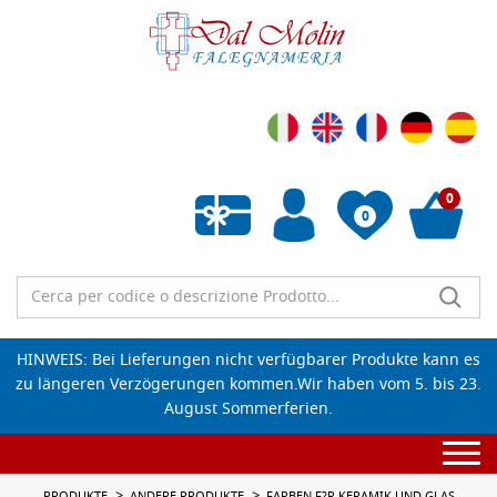
0
0
Wunschliste leeren
HINWEIS: Bei Lieferungen nicht verfügbarer Produkte kann es
zu längeren Verzögerungen kommen.Wir haben vom 5. bis 23.
August Sommerferien.
Togg
navi