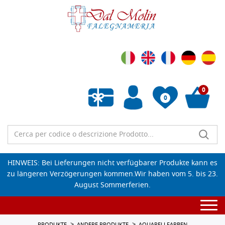
0
0
Wunschliste leeren
HINWEIS: Bei Lieferungen nicht verfügbarer Produkte kann es
zu längeren Verzögerungen kommen.Wir haben vom 5. bis 23.
August Sommerferien.
Togg
navi