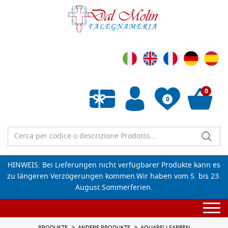
0
0
Wunschliste leeren
HINWEIS: Bei Lieferungen nicht verfügbarer Produkte kann es
zu längeren Verzögerungen kommen.Wir haben vom 5. bis 23.
August Sommerferien.
Togg
navi