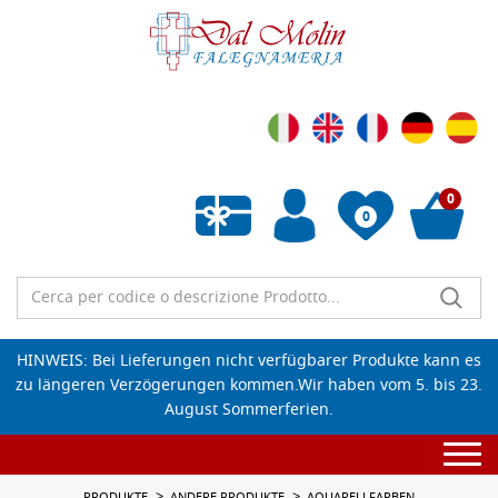
0
0
Wunschliste leeren
HINWEIS: Bei Lieferungen nicht verfügbarer Produkte kann es
zu längeren Verzögerungen kommen.Wir haben vom 5. bis 23.
August Sommerferien.
Togg
navi