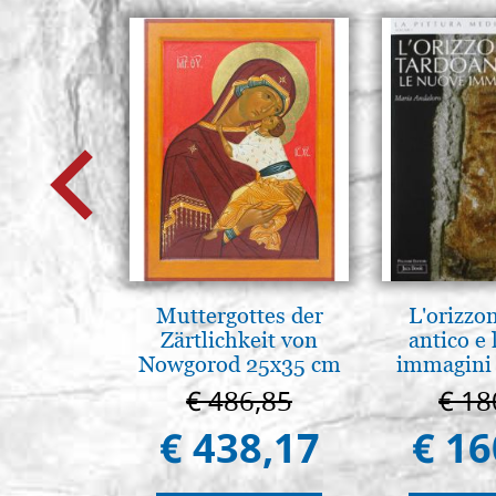
Muttergottes der
L'orizzo
Zärtlichkeit von
antico e
Nowgorod 25x35 cm
immagini 
€ 486,85
€ 18
€ 438,17
€ 16