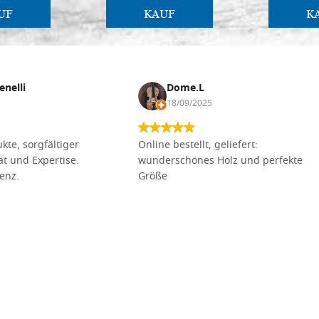
UF
KAUF
K
enelli
Dome.L
18/09/2025
kte, sorgfältiger
Online bestellt, geliefert:
tät und Expertise.
wunderschönes Holz und perfekte
lenz.
Größe