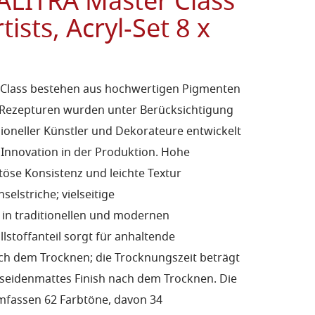
LITRA Master Class
tists, Acryl-Set 8 x
r Class bestehen aus hochwertigen Pigmenten
e Rezepturen wurden unter Berücksichtigung
oneller Künstler und Dekorateure entwickelt
 Innovation in der Produktion. Hohe
öse Konsistenz und leichte Textur
elstriche; vielseitige
n traditionellen und modernen
lstoffanteil sorgt für anhaltende
nach dem Trocknen; die Trocknungszeit beträgt
, seidenmattes Finish nach dem Trocknen. Die
mfassen 62 Farbtöne, davon 34