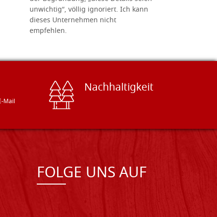
unwichtig“, völlig ignoriert. Ich kann
sind freun
dieses Unternehmen nicht
geben gern
empfehlen.
Besuch loh
Nachhaltigkeit
E-Mail
FOLGE UNS AUF