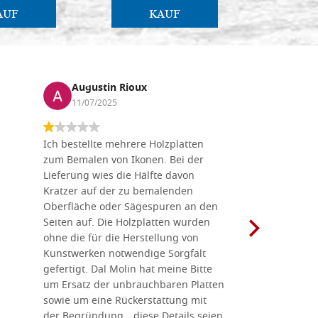
AUF
KAUF
Augustin Rioux
Marz
11/07/2025
01/07
Ich bestellte mehrere Holzplatten
Dieses Un
zum Bemalen von Ikonen. Bei der
seiner wun
Lieferung wies die Hälfte davon
Auswahl a
Kratzer auf der zu bemalenden
Besuch we
Oberfläche oder Sägespuren an den
Holzplatte
Seiten auf. Die Holzplatten wurden
Werkzeugen
ohne die für die Herstellung von
man alles,
Kunstwerken notwendige Sorgfalt
Ikonenher
gefertigt. Dal Molin hat meine Bitte
benötigt.
um Ersatz der unbrauchbaren Platten
bemalten 
sowie um eine Rückerstattung mit
das Unter
der Begründung, „diese Details seien
diesem The