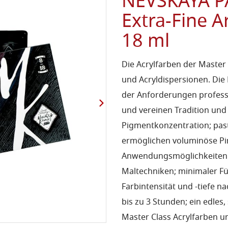
NEVSKAYA PA
Extra-Fine Ar
18 ml
Die Acrylfarben der Maste
und Acryldispersionen. Di
der Anforderungen professi
und vereinen Tradition und
Pigmentkonzentration; past
ermöglichen voluminöse Pins
Anwendungsmöglichkeiten i
Maltechniken; minimaler Fül
Farbintensität und -tiefe 
bis zu 3 Stunden; ein edles
Master Class Acrylfarben u