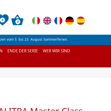
0
0
ben vom 5. bis 23. August Sommerferien.
N
ENDE DER SERIE
WER WIR SIND