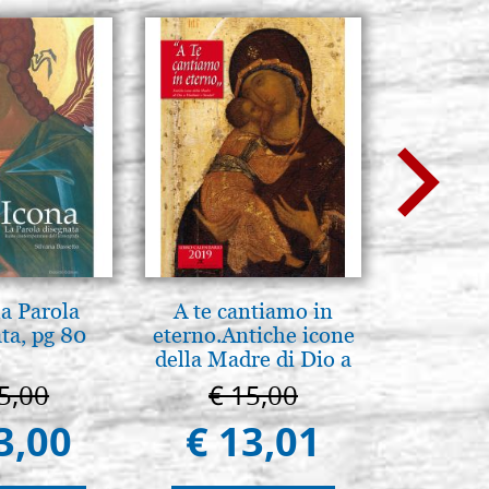
la Parola
A te cantiamo in
Il Duom
ta, pg 80
eterno.Antiche icone
The Cathe
della Madre di Dio a
Vladimir e Suzdal
5,00
€ 15,00
€ 1
(libro-cal. 2019)
3,00
€ 13,01
€ 9