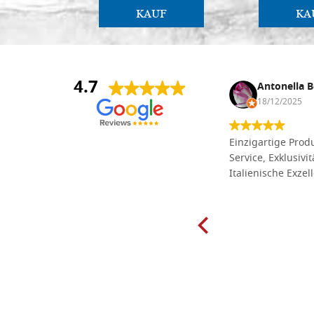
KAUF
KA
4.7
Anna Maria Negri
Antonella B
17/02/2025
18/12/2025
Die Massivholzbretter aus
Einzigartige Produ
Lindenholz, die ich online im gut
Service, Exklusivi
sortierten Tischlereigeschäft Dal
Italienische Exzel
Molin zum Schnitzen bestellt habe,
sind preiswert und in vielen Größen
erhältlich. Die Produkte waren zudem
sorgfältig verpackt und wurden
pünktlich geliefert. Herzlichen
Glückwunsch!