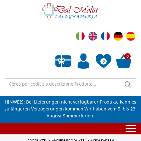
0
0
Wunschliste leeren
HINWEIS: Bei Lieferungen nicht verfügbarer Produkte kann es
zu längeren Verzögerungen kommen.Wir haben vom 5. bis 23.
August Sommerferien.
Togg
navi