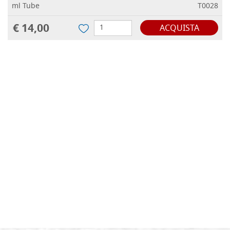
ml Tube
T0028
€ 14,00
ACQUISTA