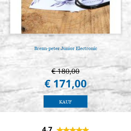
Brenn-peter Junior Electronic
L
€ 180,00
€ 171,00
KAUF
4.7