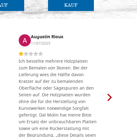
AUF
KAUF
Augustin Rioux
Marz
11/07/2025
01/07
Ich bestellte mehrere Holzplatten
Dieses Un
zum Bemalen von Ikonen. Bei der
seiner wun
Lieferung wies die Hälfte davon
Auswahl a
Kratzer auf der zu bemalenden
Besuch we
Oberfläche oder Sägespuren an den
Holzplatte
Seiten auf. Die Holzplatten wurden
Werkzeugen
ohne die für die Herstellung von
man alles,
Kunstwerken notwendige Sorgfalt
Ikonenher
gefertigt. Dal Molin hat meine Bitte
benötigt.
um Ersatz der unbrauchbaren Platten
bemalten 
sowie um eine Rückerstattung mit
das Unter
der Begründung, „diese Details seien
diesem The