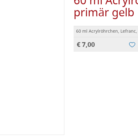
60 ml Acrylr
primär gelb
60 ml Acrylröhrchen, Lefranc,
€ 7,00