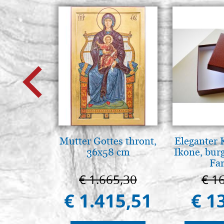
Mutter Gottes thront,
Eleganter 
36x58 cm
Ikone, bur
Fa
€ 1.665,30
€ 1
€ 1.415,51
€ 1