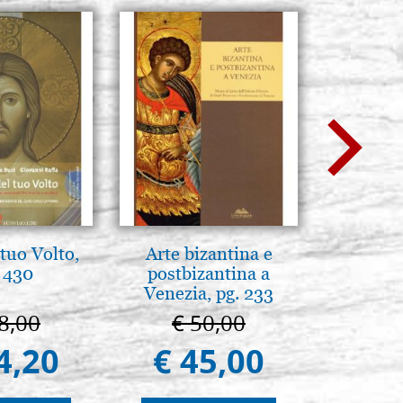
tuo Volto,
Arte bizantina e
L'ikona
 430
postbizantina a
dell'In
Venezia, pg. 233
Giancarl
8,00
€ 50,00
€ 
4,20
€ 45,00
€ 