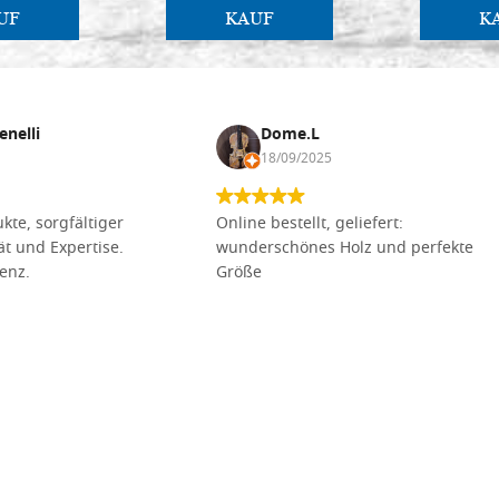
UF
KAUF
K
enelli
Dome.L
18/09/2025
kte, sorgfältiger
Online bestellt, geliefert:
tät und Expertise.
wunderschönes Holz und perfekte
lenz.
Größe