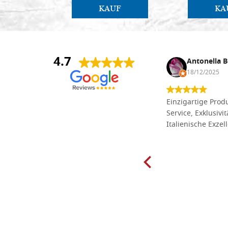
KAUF
KA
4.7
Anna Maria Negri
Antonella B
17/02/2025
18/12/2025
Die Massivholzbretter aus
Einzigartige Produ
Lindenholz, die ich online im gut
Service, Exklusivi
sortierten Tischlereigeschäft Dal
Italienische Exzel
Molin zum Schnitzen bestellt habe,
sind preiswert und in vielen Größen
erhältlich. Die Produkte waren zudem
sorgfältig verpackt und wurden
pünktlich geliefert. Herzlichen
Glückwunsch!