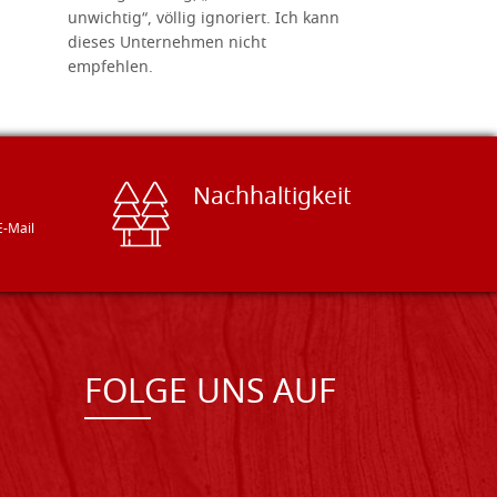
unwichtig“, völlig ignoriert. Ich kann
sind freun
dieses Unternehmen nicht
geben gern
empfehlen.
Besuch loh
Nachhaltigkeit
E-Mail
FOLGE UNS AUF