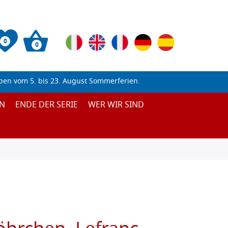
0
0
ben vom 5. bis 23. August Sommerferien.
N
ENDE DER SERIE
WER WIR SIND